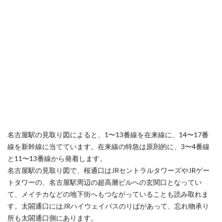
名古屋駅の見取り図によると、1〜13番線を在来線に、14〜17番
線を新幹線に当てています。在来線の特急は原則的に、3〜4番線
と11〜13番線から発着します。
名古屋駅の見取り図で、桜通口はJRセントラルタワーズやJRゲー
トタワーの、名古屋駅周辺の超高層ビルへの玄関口となってい
て、メイチカなどの地下街へもつながっていることも読み取れま
す。太閤通口にはJRハイウェイバスのりばがあって、忘れ物承り
所も太閤通口側にあります。