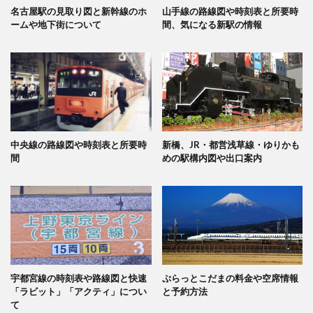
名古屋駅の見取り図と新幹線のホ
山手線の路線図や時刻表と所要時
ームや地下街について
間、気になる新駅の情報
中央線の路線図や時刻表と所要時
新橋、JR・都営浅草線・ゆりかも
間
めの駅構内図や出口案内
宇都宮線の時刻表や路線図と快速
ぷらっとこだまの料金や空席情報
「ラビット」「アクティ」につい
と予約方法
て