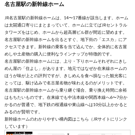
名古屋駅の新幹線ホーム
JR名古屋駅の新幹線ホームは、14〜17番線が該当します。ホーム
は太閤通口寄りにまとまっていて、ホームに立てばJRセントラル
タワーズをはじめ、ホームから超高層ビル群が間近に望めます。
名古屋駅の新幹線ホームを出るとすぐ、地下街の「エスカ」にア
クセスできます。新幹線の乗客を当て込んでか、全体的に名古屋
めしや土産物の購入に便利なラインナップが特徴的です。
名古屋駅の新幹線ホームには、上り・下りホームそれぞれにきし
めん屋の「住よし」があります。地元ではなぜか在来線ホームの
ほうが味が上との評判ですが、きしめんを食べ損なった観光客に
とっては、駆け込みで名古屋名物が味わえるのがメリットです。
名古屋駅の新幹線ホームから乗り継ぐ場合、乗り換え時間に余裕
はもちたいものです。在来線でも中法本線や関西本線へ6〜7分か
かるのが普通で、地下鉄の桜通線や東山線へは10分以上かかると
みるのが賢明です。
新幹線ホームのわかりやすい構内図はこちら（JRサイトにリンク
しています）